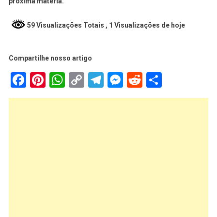
próxima matéria.
59 Visualizações Totais
, 1 Visualizações de hoje
Compartilhe nosso artigo
Facebook
Pinterest
WhatsApp
Copy
Telegram
Messenger
Reddit
Share
Link