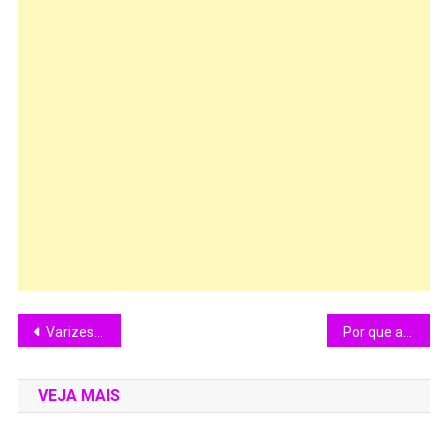
Varizes: exercícios são aliados na prevenção e alívio dos sintomas
Por que a Música da Década de 70 e 80 foi tão Importante e Criativa?
VEJA MAIS