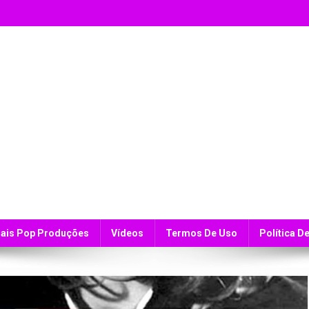
ais Pop Produções
Vídeos
Termos De Uso
Política D