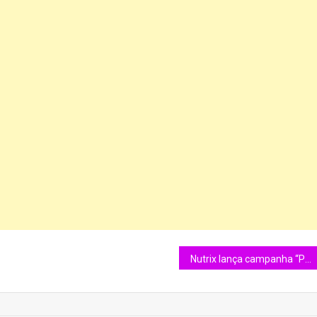
Nutrix lança campanha “Pet Folia” com sorteios de prêmios em MT, MS, AC e RO