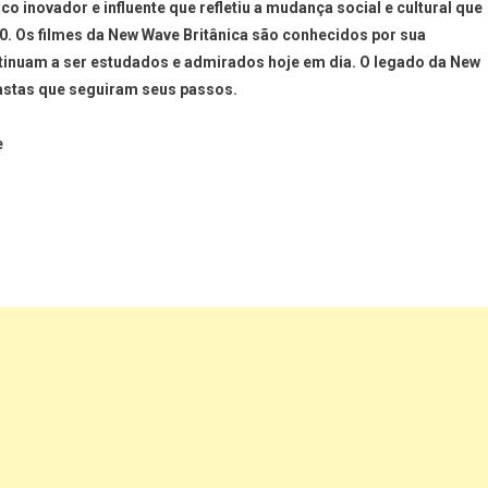
 inovador e influente que refletiu a mudança social e cultural que
0. Os filmes da New Wave Britânica são conhecidos por sua
ontinuam a ser estudados e admirados hoje em dia. O legado da New
eastas que seguiram seus passos.
e
ger
t
are