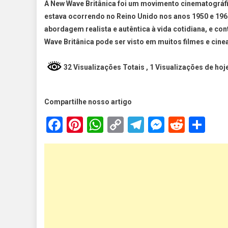
A New Wave Britânica foi um movimento cinematográfico
estava ocorrendo no Reino Unido nos anos 1950 e 196
abordagem realista e autêntica à vida cotidiana, e c
Wave Britânica pode ser visto em muitos filmes e cin
32 Visualizações Totais
, 1 Visualizações de hoj
Compartilhe nosso artigo
Facebook
Pinterest
WhatsApp
Copy
Telegram
Messen
Reddi
Sh
Link