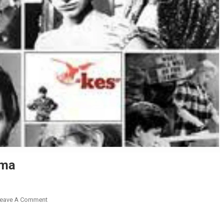
ema
eave A Comment