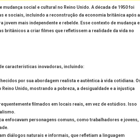
 mudança social e cultural no Reino Unido. A década de 1950 foi
e sociais, incluindo a reconstrução da economia britânica após a
ra jovem mais independente e rebelde. Esse contexto de mudança e
britânicos a criar filmes que refletissem a realidade da vida no
de características inovadoras, incluindo:
hecidos por sua abordagem realista e autêntica à vida cotidiana. O
o Reino Unido, mostrando a pobreza, a desigualdade e a injustiça
frequentemente filmados em locais reais, em vez de estúdios. Isso
ealismo.
nica enfocavam personagens comuns, como trabalhadores e jovens,
dade.
ham diálogos naturais e informais, que refletiam a linguagem