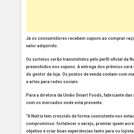
Já os consumidores recebem cupons ao comprar raçõe
valor adquirido.
Os sorteios serão transmitidos pelo perfil oficial da
preenchidos nos cupons. A entrega dos prêmios será 
do gestor da loja. Os pontos de venda contam com mat
e artes para redes sociais.
Para a diretora da União Smart Foods, fabricante das
com os mercados onde está presente.
“A Nutrix tem crescido de forma consistente nos esta
compromisso: fortalecer o varejo, premiar quem acr
objetivo é criar boas experiências tanto para os lojis