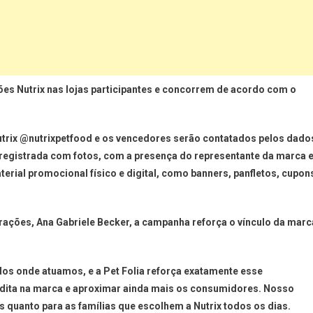
s Nutrix nas lojas participantes e concorrem de acordo com o
 Nutrix @nutrixpetfood e os vencedores serão contatados pelos dado
registrada com fotos, com a presença do representante da marca 
erial promocional físico e digital, como banners, panfletos, cupon
 rações, Ana Gabriele Becker, a campanha reforça o vínculo da marc
dos onde atuamos, e a Pet Folia reforça exatamente esse
edita na marca e aproximar ainda mais os consumidores. Nosso
tas quanto para as famílias que escolhem a Nutrix todos os dias.