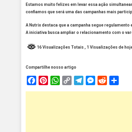
Estamos muito felizes em levar essa ação simultanea
confiamos que será uma das campanhas mais participa
A Nutrix destaca que a campanha segue regulamento e
A iniciativa busca ampliar o relacionamento com o var
16 Visualizações Totais
, 1 Visualizações de hoj
Compartilhe nosso artigo
Facebook
Pinterest
WhatsApp
Copy
Telegram
Messen
Reddi
Sh
Link