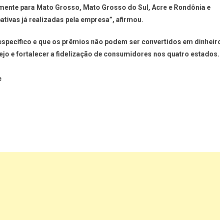
mente para Mato Grosso, Mato Grosso do Sul, Acre e Rondônia e
tivas já realizadas pela empresa”, afirmou.
specífico e que os prêmios não podem ser convertidos em dinheir
ejo e fortalecer a fidelização de consumidores nos quatro estados.
e
ger
t
are