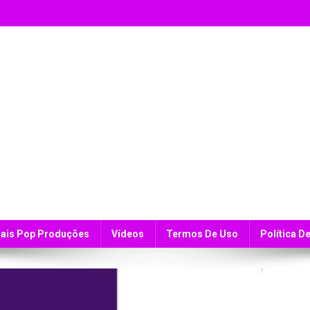
ais Pop Produções
Vídeos
Termos De Uso
Política D