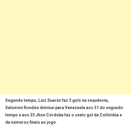
Segundo tempo, Luiz Suarez faz 3 gols na sequência,
Salomón Rondón diminui para Venezuela aos 31 do segundo
tempo e aos 33 Jhon Córdoba faz o sexto gol da Colômbia e
da números finais ao jogo.