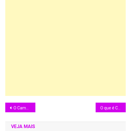
O Campeonato Chileno de 2025 teve um campeão inédito, Coquimbo Unido
O que é Cinema de Fluxo?
VEJA MAIS