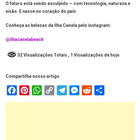
O futuro está sendo esculpido — com tecnologia, natureza e
visão. E nasce no coração do país.
Conheça as belezas da Ilha Canela pelo instagram:
@ilhacanelabeach
32 Visualizações Totais
, 1 Visualizações de hoje
Compartilhe nosso artigo
Facebook
Pinterest
WhatsApp
Copy
Telegram
Messenger
Reddit
Share
Link