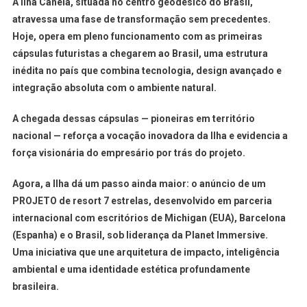
A
Ilha Canela
, situada no
centro geodésico do Brasil
,
atravessa uma fase de transformação sem precedentes.
Hoje, opera em pleno funcionamento com as
primeiras
cápsulas futuristas a chegarem ao Brasil
, uma estrutura
inédita no país que combina tecnologia, design avançado e
integração absoluta com o ambiente natural.
A chegada dessas cápsulas — pioneiras em território
nacional — reforça a vocação inovadora da Ilha e evidencia a
força visionária do empresário por trás do projeto.
Agora, a Ilha dá um passo ainda maior: o anúncio de um
PROJETO
de resort 7 estrelas, desenvolvido em parceria
internacional com escritórios de
Michigan (EUA), Barcelona
(Espanha)
e o Brasil, sob liderança da
Planet Immersive
.
Uma iniciativa que une arquitetura de impacto, inteligência
ambiental e uma identidade estética profundamente
brasileira.