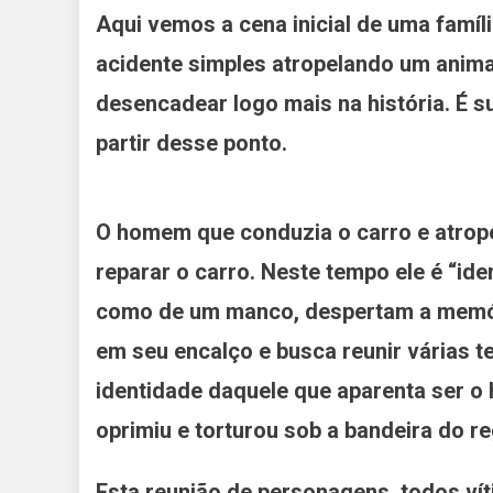
Aqui vemos a cena inicial de uma famíl
acidente simples atropelando um animal
desencadear logo mais na história. É 
partir desse ponto.
O homem que conduzia o carro e atrope
reparar o carro. Neste tempo ele é “ide
como de um manco, despertam a memória
em seu encalço e busca reunir várias 
identidade daquele que aparenta ser o
oprimiu e torturou sob a bandeira do r
Esta reunião de personagens, todos víti