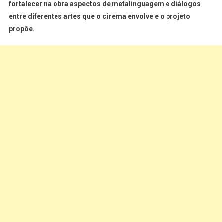
fortalecer na obra aspectos de metalinguagem e diálogos
entre diferentes artes que o cinema envolve e o projeto
propõe.