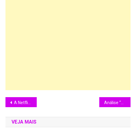
A Netflix divulgou as primeiras imagens da nova série de Rowan Atkinson. Homem x Bebê”
Análise “O Império dos Sentidos”(1976)
VEJA MAIS