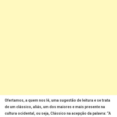
Ofertamos, a quem nos lê, uma sugestão de leitura e se trata
de um clássico, aliás, um dos maiores e mais presente na
cultura ocidental, ou seja, Clássico na acepção da palavra: “A