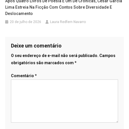
Após Quatro Livros De Poesia E Um De Crônicas, Cesar Garcia
Lima Estreia Na Ficção Com Contos Sobre Diversidade E
Deslocamento
20 de julho de 2026
Laura Redfern Navarro
Deixe um comentário
O seu endereço de e-mail não será publicado.
Campos
obrigatórios são marcados com
*
Comentário
*