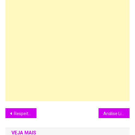
Respeito – A única senha na educação.
Análise Livro “Fogo, Gente !”
VEJA MAIS