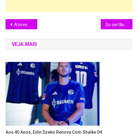
Atores de ” O Agente Secreto ” filme indicado com 4 Oscars, já fizeram Live no Canal Caçadores de Cinema
Do sertão brasileiro aos laboratórios: como o jumento virou peça-chave de um novo agronegócio bilionário
VEJA MAIS
Aos 40 Anos, Edin Dzeko Renova Com Shalke 04