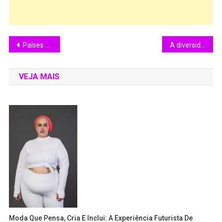
Países com a maior população canina
A diversidade da cultura nordestina é celebrada no festival Eles e Elas – SerTão DiVerso na Vila Itororó
VEJA MAIS
Moda Que Pensa, Cria E Inclui: A Experiência Futurista De