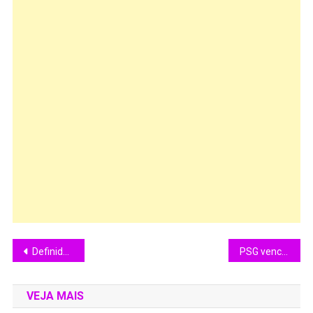
Definidas as Semifinais do Carioca 2026
PSG vence Mônaco de virada pela Champions League 2025/26
VEJA MAIS