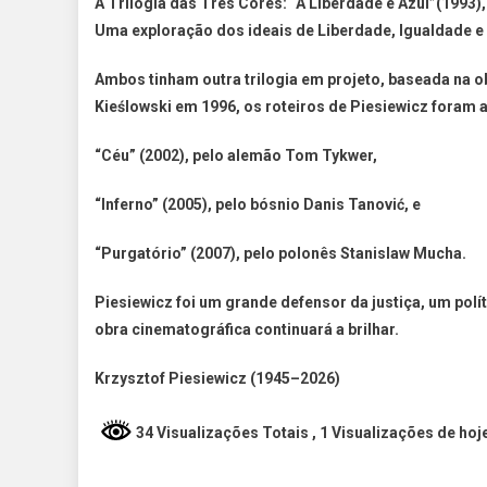
A Trilogia das Três Cores: “A Liberdade é Azul”(1993),
Uma exploração dos ideais de Liberdade, Igualdade e
Ambos tinham outra trilogia em projeto, baseada na 
Kieślowski em 1996, os roteiros de Piesiewicz foram a
“Céu” (2002), pelo alemão Tom Tykwer,
“Inferno” (2005), pelo bósnio Danis Tanović, e
“Purgatório” (2007), pelo polonês Stanislaw Mucha.
Piesiewicz foi um grande defensor da justiça, um polí
obra cinematográfica continuará a brilhar.
Krzysztof Piesiewicz (1945–2026)
34 Visualizações Totais
, 1 Visualizações de hoj