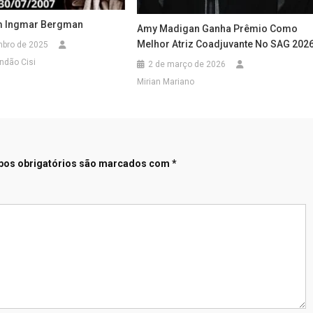
m Ingmar Bergman
Amy Madigan Ganha Prêmio Como
Melhor Atriz Coadjuvante No SAG 2026
mbro de 2025
ndão Cisi
2 de março de 2026
Mirian Mariano
os obrigatórios são marcados com
*