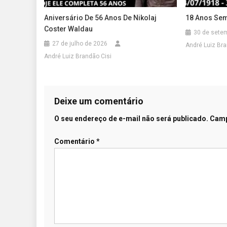
Aniversário De 56 Anos De Nikolaj
18 Anos Se
Coster Waldau
30 de sete
27 de julho de 2026
André Luiz Bra
André Luiz Brandão Cisi
Deixe um comentário
O seu endereço de e-mail não será publicado.
Camp
Comentário
*