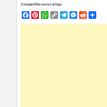
Compartilhe nosso artigo
Facebook
Pinterest
WhatsApp
Copy
Telegram
Messen
Reddi
Sh
Link