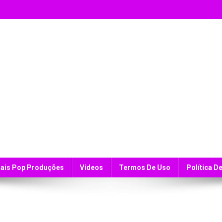
ais Pop Produções
Vídeos
Termos De Uso
Política D