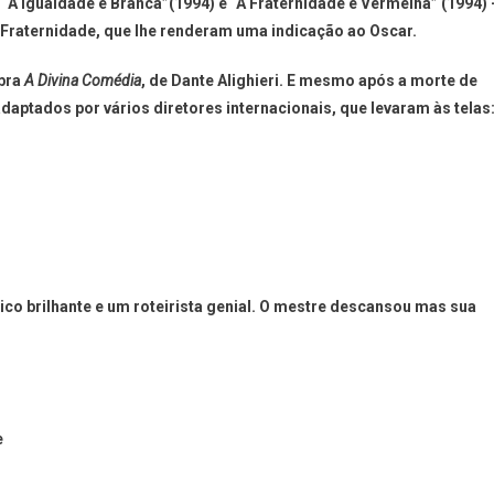
 “A Igualdade é Branca”(1994) e “A Fraternidade é Vermelha” (1994) 
 Fraternidade, que lhe renderam uma indicação ao Oscar.
obra
A Divina Comédia
, de Dante Alighieri. E mesmo após a morte de
daptados por vários diretores internacionais, que levaram às telas
tico brilhante e um roteirista genial. O mestre descansou mas sua
e