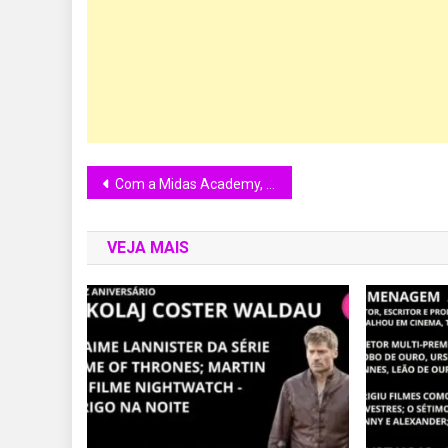
Com a Midas Academy, de Rick Bonadio, Sandy Mel inicia uma nova e importante etapa em sua trajetória artística
VEJA MAIS