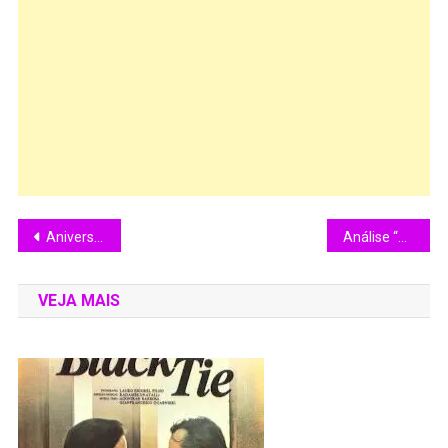
Aniversário de 54 Anos de Rubens Barrichelo
Análise “Boiling Point – Em Ponto de Bala” (1993)
VEJA MAIS