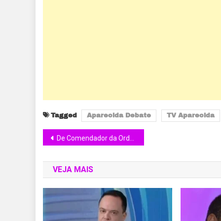
Tagged
Aparecida Debate
TV Aparecida
De Comendador da Ordem JK a Membro da Academia Brasileira de Honraria ao Mérito: João Mendes recebe mais um título de prestígio em noite conduzida pelo Comendador Regino Barros
VEJA MAIS