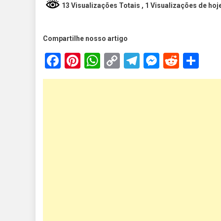
13 Visualizações Totais
, 1 Visualizações de hoj
Compartilhe nosso artigo
Facebook
Pinterest
WhatsApp
Copy
Telegram
Messen
Reddi
Sh
Link