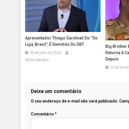
Apresentador Thiago Gardinali Do “Se
Liga, Brasil”, É Demitido Do SBT.
Big Brother 
Retorna A Ca
30 de julho de 2026
Depois
Mirian Mariano
13 de janei
Deixe um comentário
O seu endereço de e-mail não será publicado.
Camp
Comentário
*