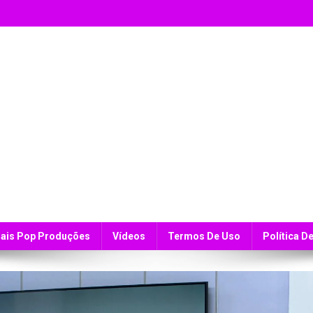
ais Pop Produções
Vídeos
Termos De Uso
Política D