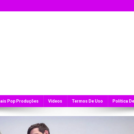
ais Pop Produções
Vídeos
Termos De Uso
Política D