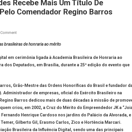
des Recebe Mais Um Título De
 Pelo Comendador Regino Barros
A Comment
brasileiras de honraria ao mérito
ital em cerimônia ligada à Academia Brasileira de Honraria ao
a dos Deputados, em Brasília, durante a 25ª edição do evento que
arros, Grão-Mestre das Ordens Honoríficas do Brasil e fundador d
 Administrador de empresas, oficial do Exército Brasileiro na
l, Regino Barros dedicou mais de duas décadas à missão de promov
ele quem criou, em 2002, a Cruz do Mérito do Empreendedor JK a “Joi
e Fernando Henrique Cardoso nos jardins do Palácio da Alvorada, e
emer, Gilberto Gil, Erasmo Carlos, Zico e Hortência Marcari.
ção Brasileira da Influência Digital, sendo uma das principais