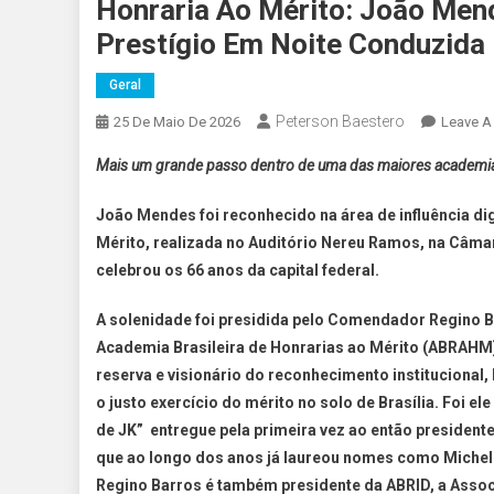
Honraria Ao Mérito: João Men
Prestígio Em Noite Conduzida
Geral
Peterson Baestero
25 De Maio De 2026
Leave 
Mais um grande passo dentro de uma das maiores academias 
João Mendes foi reconhecido na área de influência dig
Mérito, realizada no Auditório Nereu Ramos, na Câmar
celebrou os 66 anos da capital federal.
A solenidade foi presidida pelo Comendador Regino B
Academia Brasileira de Honrarias ao Mérito (ABRAHM).
reserva e visionário do reconhecimento instituciona
o justo exercício do mérito no solo de Brasília. Foi 
de JK” entregue pela primeira vez ao então president
que ao longo dos anos já laureou nomes como Michel T
Regino Barros é também presidente da ABRID, a Associa