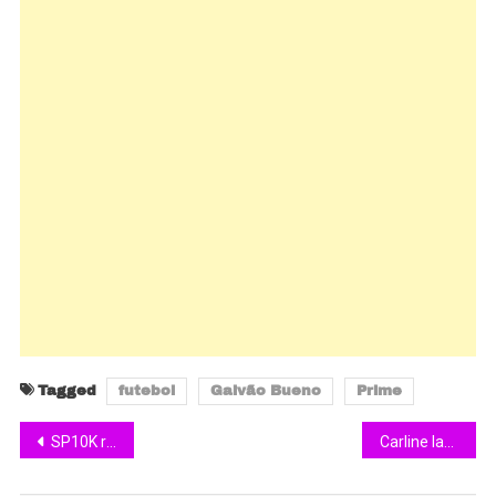
Tagged
futebol
Galvão Bueno
Prime
SP10K reúne elite nacional, disputa entre assessorias e mira marcas históricas nos 10K
Carline lança o livro “Da Poesia e Do Tempo”