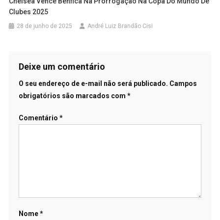
Chelsea Vence Benfica Na Prorrogação Na Copa Do Mundo De
Clubes 2025
28 de junho de 2025
André Luiz Brandão Cisi
Deixe um comentário
O seu endereço de e-mail não será publicado.
Campos
obrigatórios são marcados com
*
Comentário
*
Nome
*