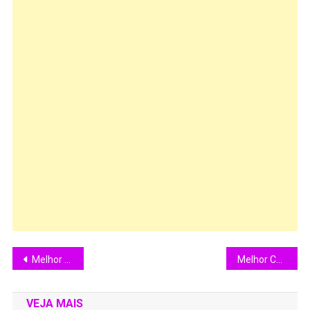
Melhor Corinthians de todos os tempos na opinião de Marcio do Comentar Não Ofende
Melhor Corinthians de Todos os Tempos na Sua Opinião de Everson Vendramel
VEJA MAIS