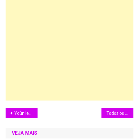
Yoùn leva mistura de referências da black music ao o novo sempre vem, nesta terça (17/3), na tv cultura
Todos os 56 Jogos do Brasileiro 2026 até o Momento teve gols
VEJA MAIS