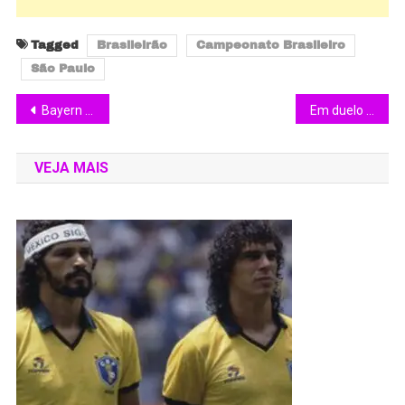
Tagged
Brasileirão
Campeonato Brasileiro
São Paulo
Bayern de Munique é campeão da Copa da Alemanha 2025/26 com Hat-trick de Harry Kane.
Em duelo de líder e vice líder, Palmeiras goleia Flamengo no Brasileirão 2026
VEJA MAIS