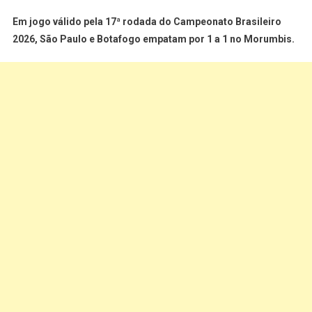
Em jogo válido pela 17ª rodada do Campeonato Brasileiro
2026, São Paulo e Botafogo empatam por 1 a 1 no Morumbis.