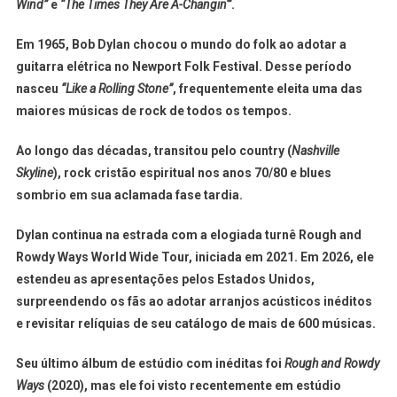
Wind”
e
“The Times They Are A-Changin'”
.
Em 1965, Bob Dylan chocou o mundo do folk ao adotar a
guitarra elétrica no Newport Folk Festival. Desse período
nasceu
“Like a Rolling Stone”
, frequentemente eleita uma das
maiores músicas de rock de todos os tempos.
Ao longo das décadas, transitou pelo country (
Nashville
Skyline
), rock cristão espiritual nos anos 70/80 e blues
sombrio em sua aclamada fase tardia.
Dylan continua na estrada com a elogiada turnê Rough and
Rowdy Ways World Wide Tour, iniciada em 2021. Em 2026, ele
estendeu as apresentações pelos Estados Unidos,
surpreendendo os fãs ao adotar arranjos acústicos inéditos
e revisitar relíquias de seu catálogo de mais de 600 músicas.
Seu último álbum de estúdio com inéditas foi
Rough and Rowdy
Ways
(2020), mas ele foi visto recentemente em estúdio