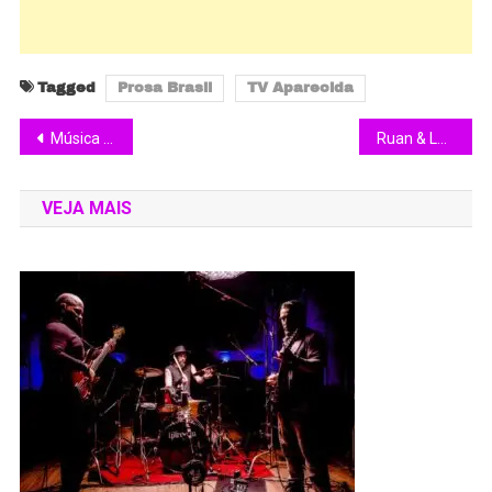
Tagged
Prosa Brasil
TV Aparecida
Música homenageia Seleção Brasileira e exalta legado de Zagallo
Ruan & Leandro voltam ao top 10 nacional com “Fofoca do ano”
VEJA MAIS