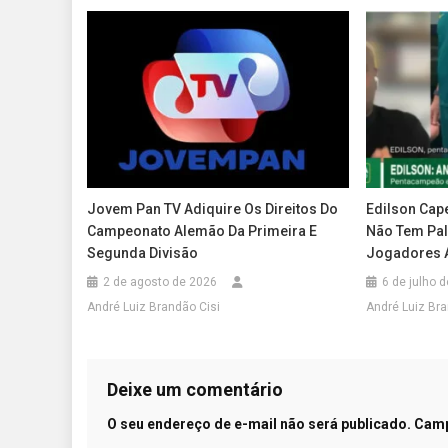
Jovem Pan TV Adiquire Os Direitos Do
Edilson Cape
Campeonato Alemão Da Primeira E
Não Tem Pal
Segunda Divisão
Jogadores A
2 de agosto de 2026
6 de julho 
André Luiz Brandão Cisi
André Luiz Bra
Deixe um comentário
O seu endereço de e-mail não será publicado.
Camp