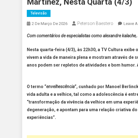
Martinez, Nesta Quarta (4/3)
Televisão
Peterson Baestero
2 De Março De 2026
Leave 
Com comentários de especialistas como alexandre kalache, m
Nesta
quarta-feira (4/3)
,
às 22h30
, a
TV Cultura
exibe 
vivem a vida de maneira plena e mostram através de s
anos podem ser repletos de atividades e bom humor. 
O termo “
envelhescência
“, cunhado por Manoel Berlinc
vida adulta e a velhice, tal como a adolescência é entre
“transformação da vivência da velhice em uma experiên
degeneração, e apontam para uma relação criativa do 
experiências”.