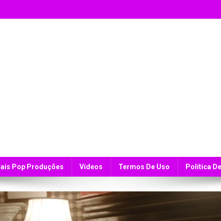
ais Pop Produções
Vídeos
Termos De Uso
Política D