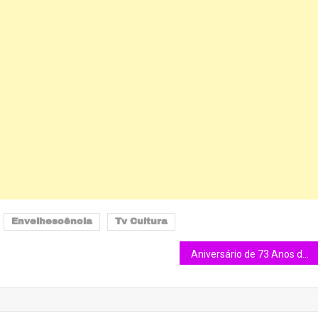
Envelhescência
Tv Cultura
Aniversário de 73 Anos de Zico.