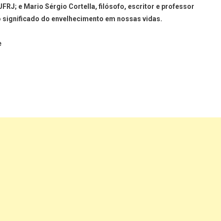
UFRJ; e
Mario Sérgio Cortella
, filósofo, escritor e professor
o significado do envelhecimento em nossas vidas.
e
ger
t
are