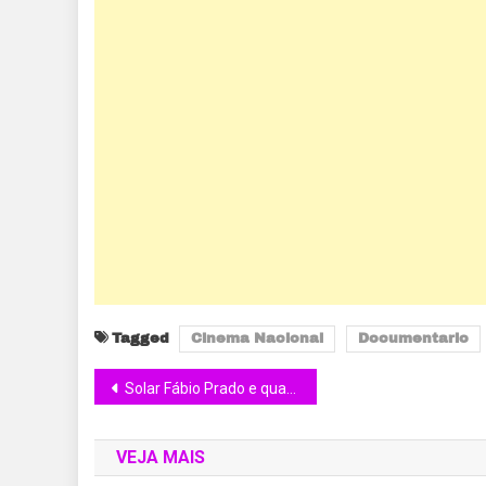
Tagged
Cinema Nacional
Documentario
Solar Fábio Prado e quarteto da brasil jazz sinfônica realizam concerto em homenagem ao dia internacional da mulher
VEJA MAIS