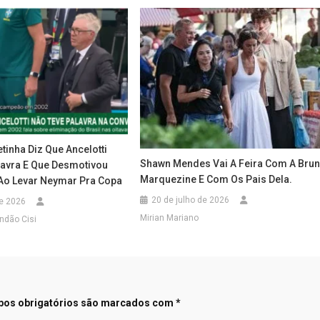
tinha Diz Que Ancelotti
Shawn Mendes Vai A Feira Com A Bru
avra E Que Desmotivou
Marquezine E Com Os Pais Dela.
o Levar Neymar Pra Copa
20 de julho de 2026
de 2026
Mirian Mariano
ndão Cisi
os obrigatórios são marcados com
*