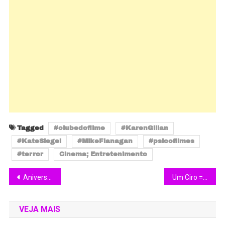
Tagged
#clubedofilme
#KarenGillan
#KateSiegel
#MikeFlanagan
#psicofilmes
#terror
Cinema; Entretenimento
Aniversário de 57 Anos de Dennis Bergkamp
Um Ciro = 100 mil brasileiros
VEJA MAIS